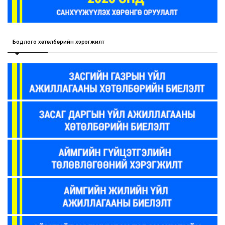
Бодлого хөтөлбөрийн хэрэгжилт