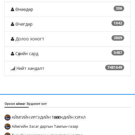
306
Өнөөдөр
1042
Өчигдөр
3869
Долоо хоногт
5487
Сүүлийн сард
7481649
Нийт хандалт
Орхон аймаг Эрдэнэт хот
АЙМГИЙН ИРГЭДИЙН ТӨЛӨӨЛӨГЧДИЙН ХУРАЛ
Аймгийн Засаг даргын Тамгын газар