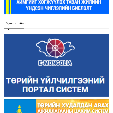
Чухал холбоос