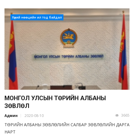
Хүний нөөцийн ил тод байдал
МОНГОЛ УЛСЫН ТӨРИЙН АЛБАНЫ
ЗӨВЛӨЛ
3665
Админ
2020-08-10
ТӨРИЙН АЛБАНЫ ЗӨВЛӨЛИЙН САЛБАР ЗӨВЛӨЛИЙН ДАРГА
НАРТ