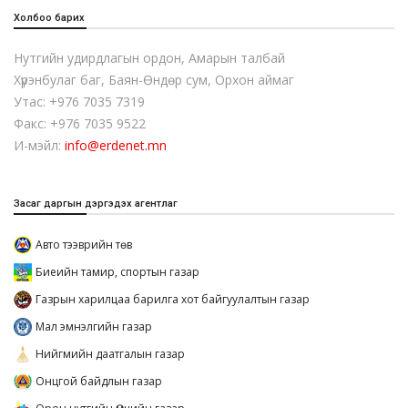
Холбоо барих
Нутгийн удирдлагын ордон, Амарын талбай
Хүрэнбулаг баг, Баян-Өндөр сум, Орхон аймаг
Утас: +976 7035 7319
Факс: +976 7035 9522
И-мэйл:
info@erdenet.mn
Засаг даргын дэргэдэх агентлаг
Авто тээврийн төв
Биеийн тамир, спортын газар
Газрын харилцаа барилга хот байгуулалтын газар
Мал эмнэлгийн газар
Нийгмийн даатгалын газар
Онцгой байдлын газар