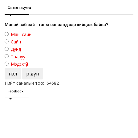
Санал асуулга
Манай вэб сайт таны санаанд хэр нийцэж байна?
Маш сайн
Сайн
Дунд
Тааруу
Мэдэхгүй
Үнэл
Үр дүн
Нийт саналын тоо: 64582
Facebook