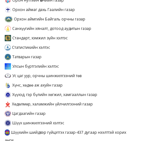
Орон нутгийн Өмчийн газар
Орхон аймаг дахь Гаалийн газар
Орхон аймгийн Байгаль орчны газар
Санхүүгийн хяналт, дотоод аудитын газар
Стандарт, хэмжил зүйн хэлтэс
Статистикийн хэлтэс
Татварын газар
Улсын бүртгэлийн хэлтэс
Ус цаг уур, орчны шинжилгээний төв
Хүнс, хөдөө аж ахуйн газар
Хүүхэд, гэр бүлийн хөгжил, хамгааллын газар
Хөдөлмөр, халамжийн үйлчилгээний газар
Цагдаагийн газар
Шүүх шинжилгээний хэлтэс
Шүүхийн шийдвэр гүйцэтгэх газар-437 дугаар нээлттэй хорих
анги