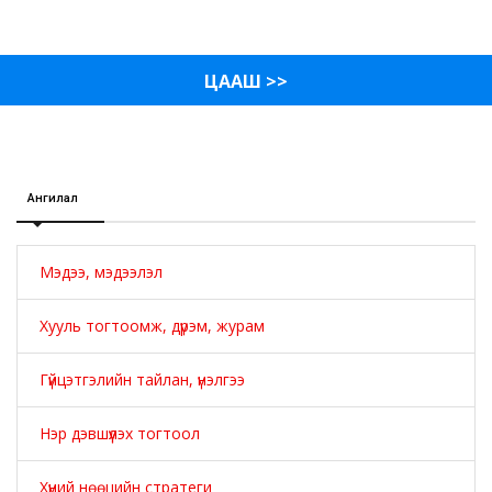
ЦААШ >>
Ангилал
Мэдээ, мэдээлэл
Хууль тогтоомж, дүрэм, журам
Гүйцэтгэлийн тайлан, үнэлгээ
Нэр дэвшүүлэх тогтоол
Хүний нөөцийн стратеги