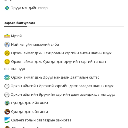
Эрүүл мэндийн газар
Харъяа байгууллага
Музей
Нийтлэг үйлчилгээний алба
Орхон аймаг дахь Захиргааны хэргийн анхан шатны шүүх
Орхон аймаг дахь Сум дундын эрүүгийн хэргийн анхан
шатны шүүх
Орхон аймаг дахь Эрүүл мэндийн даатгалын хэлтэс
Орхон аймгийн Иргэний хэргийн давж заалдах шатны шүүх
Орхон аймгийн Эрүүгийн хэргийн давж заалдах шатны шүүх
Сум дундын ойн анги
Сум дундын ойн анги
Сэлэнгэ голын сав газрын захиргаа