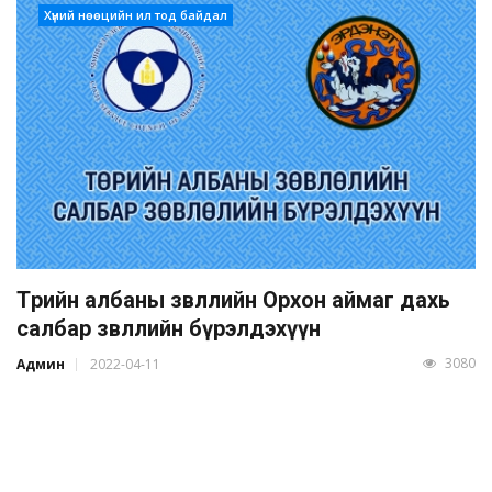
Хүний нөөцийн ил тод байдал
Төрийн албаны зөвлөлийн Орхон аймаг дахь
салбар зөвлөлийн бүрэлдэхүүн
3080
Админ
2022-04-11