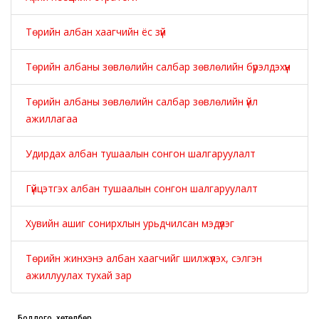
Төрийн албан хаагчийн ёс зүй
Төрийн албаны зөвлөлийн салбар зөвлөлийн бүрэлдэхүүн
Төрийн албаны зөвлөлийн салбар зөвлөлийн үйл
ажиллагаа
Удирдах албан тушаалын сонгон шалгаруулалт
Гүйцэтгэх албан тушаалын сонгон шалгаруулалт
Хувийн ашиг сонирхлын урьдчилсан мэдүүлэг
Төрийн жинхэнэ албан хаагчийг шилжүүлэх, сэлгэн
ажиллуулах тухай зар
Бодлого, хөтөлбөр