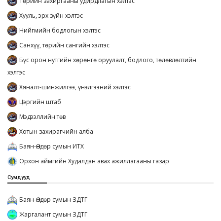
Төрийн захиргааны удирдлагын хэлтэс
Хууль, эрх зүйн хэлтэс
Нийгмийн бодлогын хэлтэс
Санхүү, төрийн сангийн хэлтэс
Бүс орон нутгийн хөрөнгө оруулалт, бодлого, төлөвлөлтийн
хэлтэс
Хяналт-шинжилгээ, үнэлгээний хэлтэс
Цэргийн штаб
Мэдээллийн төв
Хотын захирагчийн алба
Баян-Өндөр сумын ИТХ
Орхон аймгийн Худалдан авах ажиллагааны газар
Сумдууд
Баян-Өндөр сумын ЗДТГ
Жаргалант сумын ЗДТГ