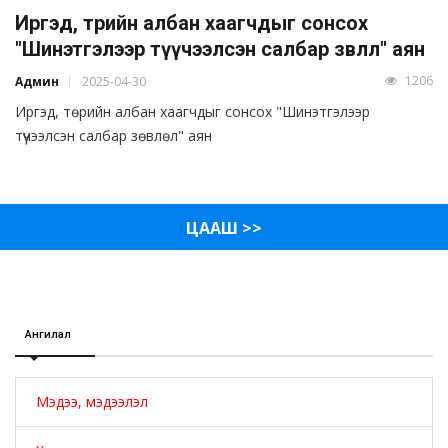
Иргэд, төрийн албан хаагчдыг сонсох
"Шинэтгэлээр түүчээлсэн салбар зөвлөл" аян
1206
Админ
2025-04-30
Иргэд, төрийн албан хаагчдыг сонсох "Шинэтгэлээр
түүчээлсэн салбар зөвлөл" аян
ЦААШ >>
Ангилал
Мэдээ, мэдээлэл