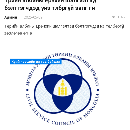
Төрийн албаны Ерөнхий шалгалтад
бэлтгэгчдэд үнэ төлбөргүй зөвлөгөө өгнө
1027
Админ
2025-05-09
Төрийн албаны Ерөнхий шалгалтад бэлтгэгчдэд үнэ төлбөргүй
зөвлөгөө өгнө
Хүний нөөцийн ил тод байдал