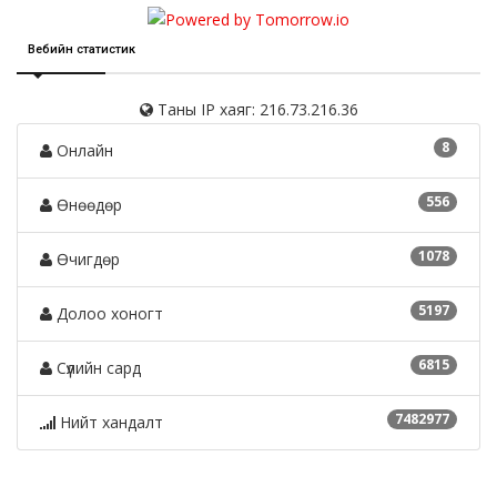
Вебийн статистик
Таны IP хаяг: 216.73.216.36
8
Онлайн
556
Өнөөдөр
1078
Өчигдөр
5197
Долоо хоногт
6815
Сүүлийн сард
7482977
Нийт хандалт