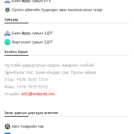
Баян-Өндөр сумын ИТХ
Орхон аймгийн Худалдан авах ажиллагааны газар
Сумдууд
Баян-Өндөр сумын ЗДТГ
Жаргалант сумын ЗДТГ
Холбоо барих
Нутгийн удирдлагын ордон, Амарын талбай
Хүрэнбулаг баг, Баян-Өндөр сум, Орхон аймаг
Утас: +976 7035 7319
Факс: +976 7035 9522
И-мэйл:
info@erdenet.mn
Засаг даргын дэргэдэх агентлаг
Авто тээврийн төв