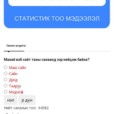
Санал асуулга
Манай вэб сайт таны санаанд хэр нийцэж байна?
Маш сайн
Сайн
Дунд
Тааруу
Мэдэхгүй
Үнэл
Үр дүн
Нийт саналын тоо: 64582