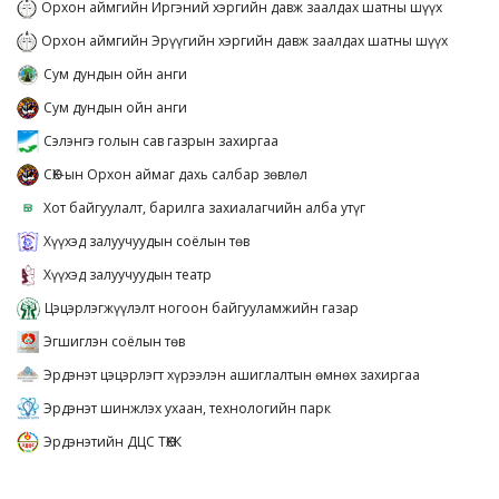
Орхон аймгийн Иргэний хэргийн давж заалдах шатны шүүх
Орхон аймгийн Эрүүгийн хэргийн давж заалдах шатны шүүх
Сум дундын ойн анги
Сум дундын ойн анги
Сэлэнгэ голын сав газрын захиргаа
СӨХ-ын Орхон аймаг дахь салбар зөвлөл
Хот байгуулалт, барилга захиалагчийн алба утүг
Хүүхэд залуучуудын соёлын төв
Хүүхэд залуучуудын театр
Цэцэрлэгжүүлэлт ногоон байгууламжийн газар
Эгшиглэн соёлын төв
Эрдэнэт цэцэрлэгт хүрээлэн ашиглалтын өмнөх захиргаа
Эрдэнэт шинжлэх ухаан, технологийн парк
Эрдэнэтийн ДЦС ТӨХК