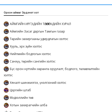
Орхон аймаг Эрдэнэт хот
АЙМГИЙН ИРГЭДИЙН ТӨЛӨӨЛӨГЧДИЙН ХУРАЛ
Аймгийн Засаг даргын Тамгын газар
Төрийн захиргааны удирдлагын хэлтэс
Хууль, эрх зүйн хэлтэс
Нийгмийн бодлогын хэлтэс
Санхүү, төрийн сангийн хэлтэс
Бүс орон нутгийн хөрөнгө оруулалт, бодлого, төлөвлөлтийн
хэлтэс
Хяналт-шинжилгээ, үнэлгээний хэлтэс
Цэргийн штаб
Мэдээллийн төв
Хотын захирагчийн алба