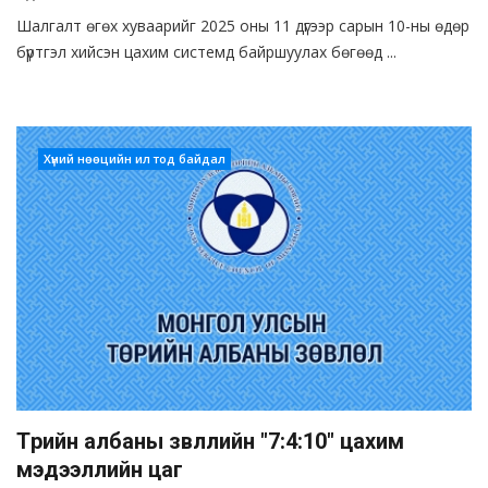
Шалгалт өгөх хуваарийг 2025 оны 11 дүгээр сарын 10-ны өдөр
бүртгэл хийсэн цахим системд байршуулах бөгөөд ...
Хүний нөөцийн ил тод байдал
Төрийн албаны зөвлөлийн "7:4:10" цахим
мэдээллийн цаг