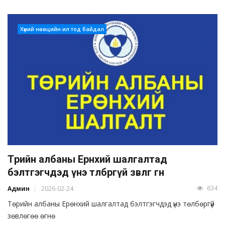
Хүний нөөцийн ил тод байдал
Төрийн албаны Ерөнхий шалгалтад
бэлтгэгчдэд үнэ төлбөргүй зөвлөгөө өгнө
634
Админ
2026-02-24
Төрийн албаны Ерөнхий шалгалтад бэлтгэгчдэд үнэ төлбөргүй
зөвлөгөө өгнө