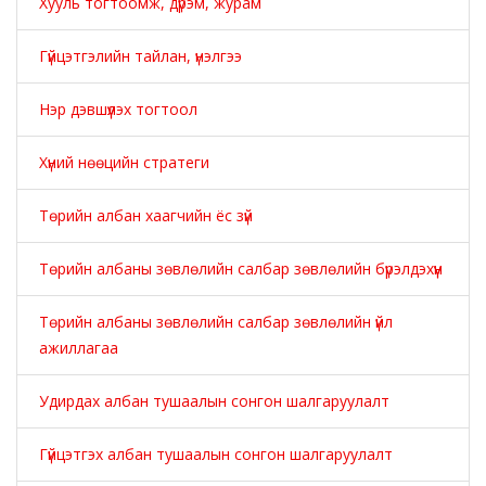
Хууль тогтоомж, дүрэм, журам
Гүйцэтгэлийн тайлан, үнэлгээ
Нэр дэвшүүлэх тогтоол
Хүний нөөцийн стратеги
Төрийн албан хаагчийн ёс зүй
Төрийн албаны зөвлөлийн салбар зөвлөлийн бүрэлдэхүүн
Төрийн албаны зөвлөлийн салбар зөвлөлийн үйл
ажиллагаа
Удирдах албан тушаалын сонгон шалгаруулалт
Гүйцэтгэх албан тушаалын сонгон шалгаруулалт