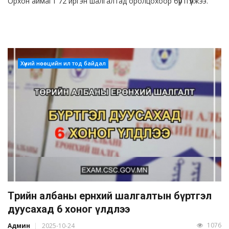
Орхон аймагт 72 иргэн шалгалтад оролцохоор бүртгүүлжээ.
Хүний нөөцийн ил тод байдал
Төрийн албаны ерөнхий шалгалтын бүртгэл
дуусахад 6 хоног үлдлээ
1076
Админ
2025-10-24