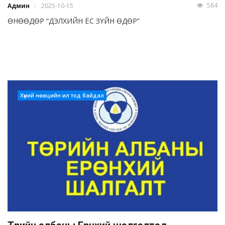
584
Админ
2025-10-15
ӨНӨӨДӨР “ДЭЛХИЙН ЁС ЗҮЙН ӨДӨР”
Хүний нөөцийн ил тод байдал