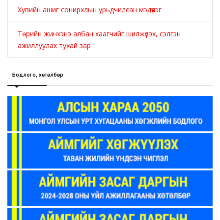
Хувийн ашиг сонирхлын урьдчилсан мэдүүлэг
Төрийн жинхэнэ албан хаагчийг шилжүүлэх, сэлгэн
ажиллуулах тухай зар
Бодлого, хөтөлбөр