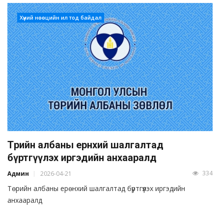
Хүний нөөцийн ил тод байдал
Төрийн албаны ерөнхий шалгалтад
бүртгүүлэх иргэдийн анхааралд
334
Админ
2026-04-21
Төрийн албаны ерөнхий шалгалтад бүртгүүлэх иргэдийн
анхааралд