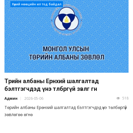
Хүний нөөцийн ил тод байдал
Төрийн албаны Ерөнхий шалгалтад
бэлтгэгчдэд үнэ төлбөргүй зөвлөгөө өгнө
518
Админ
2026-05-06
Төрийн албаны Ерөнхий шалгалтад бэлтгэгчдэд үнэ төлбөргүй
зөвлөгөө өгнө