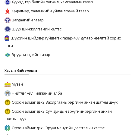
Хүүхэд, гэр бүлийн хөгжил, хамгааллын газар
Хөдөлмөр, халамжийн үйлчилгээний газар
Цагдаагийн газар
Шүүх шинжилгээний хэлтэс
Шүүхийн шийдвэр гүйцэтгэх газар-437 дугаар нээлттэй хорих
анги
Эрүүл мэндийн газар
Харъяа байгууллага
Музей
Нийтлэг үйлчилгээний алба
Орхон аймаг дахь Захиргааны хэргийн анхан шатны шүүх
Орхон аймаг дахь Сум дундын эрүүгийн хэргийн анхан
шатны шүүх
Орхон аймаг дахь Эрүүл мэндийн даатгалын хэлтэс