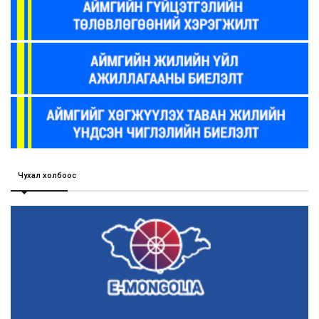
Чухал холбоос