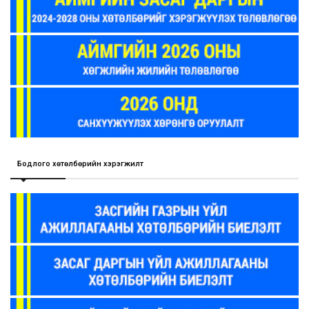
Бодлого хөтөлбөрийн хэрэгжилт