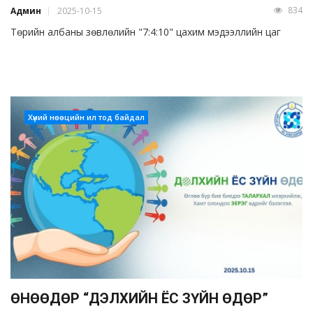
834
Админ
2025-10-15
Төрийн албаны зөвлөлийн "7:4:10" цахим мэдээллийн цаг
Хүний нөөцийн ил тод байдал
ӨНӨӨДӨР “ДЭЛХИЙН ЁС ЗҮЙН ӨДӨР”