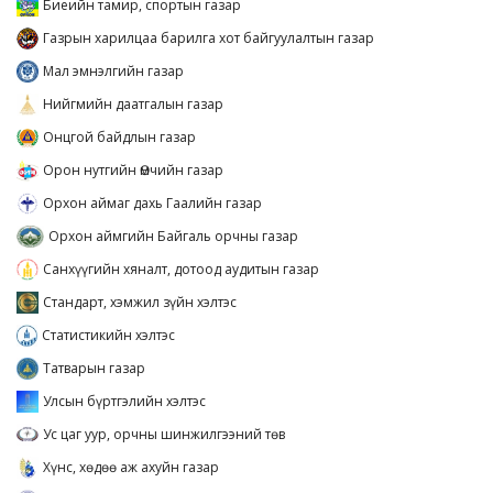
Биеийн тамир, спортын газар
Газрын харилцаа барилга хот байгуулалтын газар
Мал эмнэлгийн газар
Нийгмийн даатгалын газар
Онцгой байдлын газар
Орон нутгийн Өмчийн газар
Орхон аймаг дахь Гаалийн газар
Орхон аймгийн Байгаль орчны газар
Санхүүгийн хяналт, дотоод аудитын газар
Стандарт, хэмжил зүйн хэлтэс
Статистикийн хэлтэс
Татварын газар
Улсын бүртгэлийн хэлтэс
Ус цаг уур, орчны шинжилгээний төв
Хүнс, хөдөө аж ахуйн газар