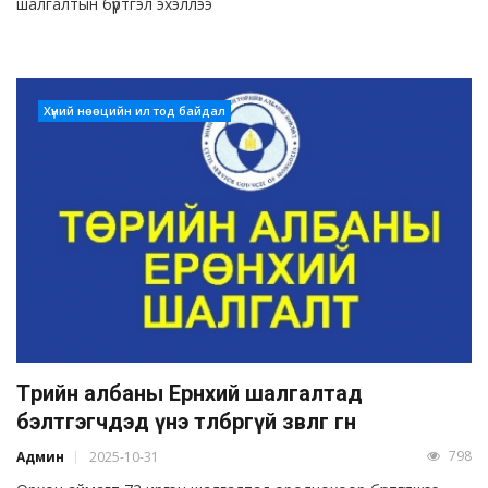
шалгалтын бүртгэл эхэллээ
Хүний нөөцийн ил тод байдал
Төрийн албаны Ерөнхий шалгалтад
бэлтгэгчдэд үнэ төлбөргүй зөвлөгөө өгнө
798
Админ
2025-10-31