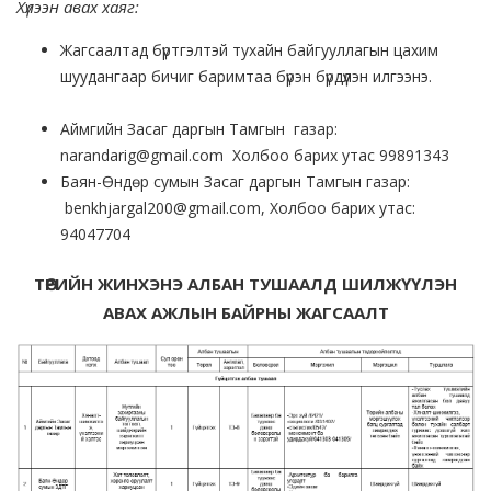
Хүлээн авах хаяг:
Жагсаалтад бүртгэлтэй тухайн байгууллагын цахим
шуудангаар бичиг баримтаа бүрэн бүрдүүлэн илгээнэ.
Аймгийн Засаг даргын Тамгын газар:
narandarig@gmail.com Холбоо барих утас 99891343
Баян-Өндөр сумын Засаг даргын Тамгын газар:
benkhjargal200@gmail.com, Холбоо барих утас:
94047704
ТӨРИЙН ЖИНХЭНЭ АЛБАН ТУШААЛД ШИЛЖҮҮЛЭН
АВАХ АЖЛЫН БАЙРНЫ ЖАГСААЛТ