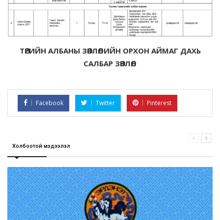
ТӨРИЙН АЛБАНЫ ЗӨВЛӨЛИЙН ОРХОН АЙМАГ ДАХЬ
САЛБАР ЗӨВЛӨЛ
Facebook
Twitter
Pinterest
Холбоотой мэдээлэл