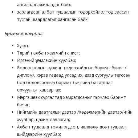
ангилалд ажилладаг байх;
зарлагдсан албан тушаалын тодорхойлолтод заасан
тусгай шаардлагыг хангасан байх.
Бүрдүүлэх материал:
Хүсэлт
Төрийн албан хаагчийн анкет;
Иргэний үнэмлэхийн хуулбар;
Боловсролын түвшинг тодорхойлсон баримт бичиг /
диплом/, хэрэв гадаад улсад их, дээд сургууль төгссөн
бол боловсролын баримт бичгийн баталгаат
орчуулгыг хавсаргах;
Мэргэшүүлэх сургалтад хамрагдсаныг гэрчлэх баримт
бичиг;
Нийгмийн даатгалын дэвтэр /Хөдөлмөрийн дэвтэр/-ийн
хуулбар, цахим лавлагаа;
Албан тушаалд томилогдсон, чөлөөлөгдсөн тушаал,
шийдвэрийн хуулбар;