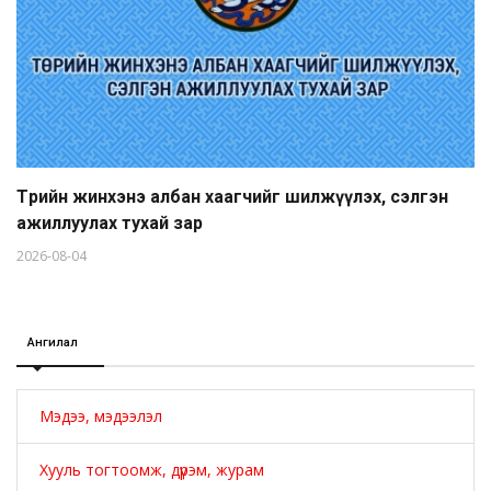
Төрийн жинхэнэ албан хаагчийг шилжүүлэх, сэлгэн
ажиллуулах тухай зар
2026-08-04
Ангилал
Мэдээ, мэдээлэл
Хууль тогтоомж, дүрэм, журам