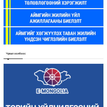
Чухал холбоос