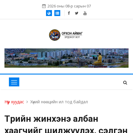
2026 оны 08-р сарын 07
Нүүр хуудас
Хүний нөөцийн ил тод байдал
Төрийн жинхэнэ албан
хаагчийг шилжүүлэх, сэлгэн