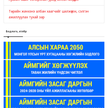
Төрийн жинхэнэ албан хаагчийг шилжүүлэх, сэлгэн
ажиллуулах тухай зар
Бодлого, хөтөлбөр