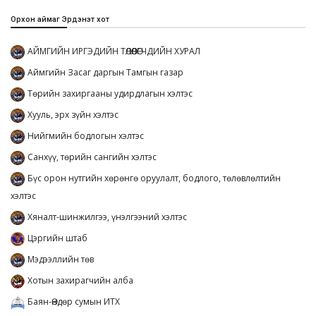
Орхон аймаг Эрдэнэт хот
АЙМГИЙН ИРГЭДИЙН ТӨЛӨӨЛӨГЧДИЙН ХУРАЛ
Аймгийн Засаг даргын Тамгын газар
Төрийн захиргааны удирдлагын хэлтэс
Хууль, эрх зүйн хэлтэс
Нийгмийн бодлогын хэлтэс
Санхүү, төрийн сангийн хэлтэс
Бүс орон нутгийн хөрөнгө оруулалт, бодлого, төлөвлөлтийн
хэлтэс
Хяналт-шинжилгээ, үнэлгээний хэлтэс
Цэргийн штаб
Мэдээллийн төв
Хотын захирагчийн алба
Баян-Өндөр сумын ИТХ