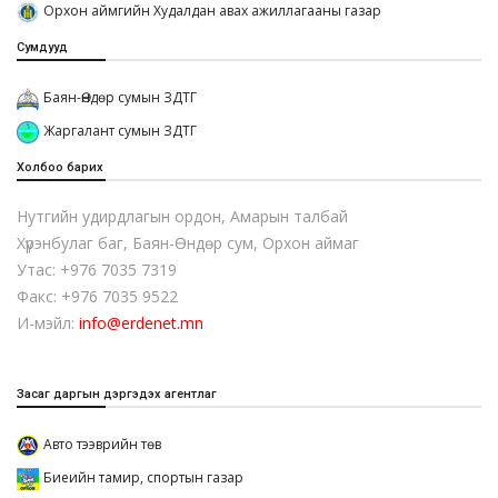
Орхон аймгийн Худалдан авах ажиллагааны газар
Сумдууд
Баян-Өндөр сумын ЗДТГ
Жаргалант сумын ЗДТГ
Холбоо барих
Нутгийн удирдлагын ордон, Амарын талбай
Хүрэнбулаг баг, Баян-Өндөр сум, Орхон аймаг
Утас: +976 7035 7319
Факс: +976 7035 9522
И-мэйл:
info@erdenet.mn
Засаг даргын дэргэдэх агентлаг
Авто тээврийн төв
Биеийн тамир, спортын газар