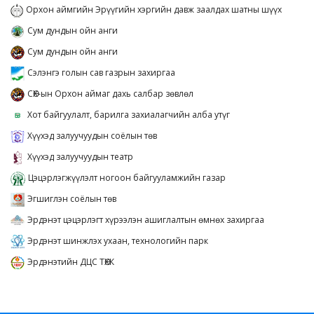
Орхон аймгийн Эрүүгийн хэргийн давж заалдах шатны шүүх
Сум дундын ойн анги
Сум дундын ойн анги
Сэлэнгэ голын сав газрын захиргаа
СӨХ-ын Орхон аймаг дахь салбар зөвлөл
Хот байгуулалт, барилга захиалагчийн алба утүг
Хүүхэд залуучуудын соёлын төв
Хүүхэд залуучуудын театр
Цэцэрлэгжүүлэлт ногоон байгууламжийн газар
Эгшиглэн соёлын төв
Эрдэнэт цэцэрлэгт хүрээлэн ашиглалтын өмнөх захиргаа
Эрдэнэт шинжлэх ухаан, технологийн парк
Эрдэнэтийн ДЦС ТӨХК