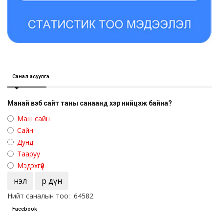
Санал асуулга
Манай вэб сайт таны санаанд хэр нийцэж байна?
Маш сайн
Сайн
Дунд
Тааруу
Мэдэхгүй
Үнэл
Үр дүн
Нийт саналын тоо: 64582
Facebook