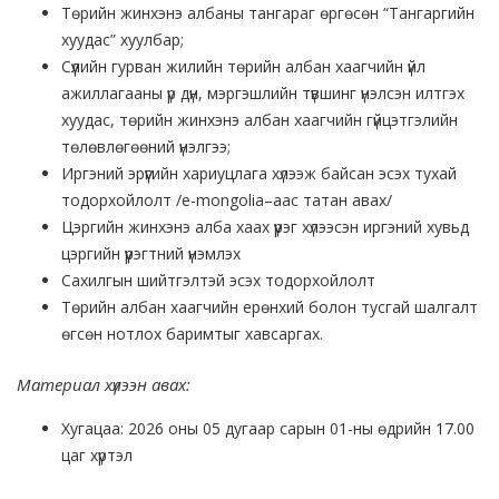
Төрийн жинхэнэ албаны тангараг өргөсөн “Тангаргийн
хуудас” хуулбар;
Сүүлийн гурван жилийн төрийн албан хаагчийн үйл
ажиллагааны үр дүн, мэргэшлийн түвшинг үнэлсэн илтгэх
хуудас, төрийн жинхэнэ албан хаагчийн гүйцэтгэлийн
төлөвлөгөөний үнэлгээ;
Иргэний эрүүгийн хариуцлага хүлээж байсан эсэх тухай
тодорхойлолт /e-mongolia–аас татан авах/
Цэргийн жинхэнэ алба хаах үүрэг хүлээсэн иргэний хувьд
цэргийн үүрэгтний үнэмлэх
Сахилгын шийтгэлтэй эсэх тодорхойлолт
Төрийн албан хаагчийн ерөнхий болон тусгай шалгалт
өгсөн нотлох баримтыг хавсаргах.
Материал хүлээн авах:
Хугацаа: 2026 оны 05 дугаар сарын 01-ны өдрийн 17.00
цаг хүртэл