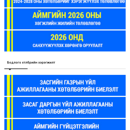
Бодлого хөтөлбөрийн хэрэгжилт