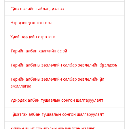
Гүйцэтгэлийн тайлан, үнэлгээ
Нэр дэвшүүлэх тогтоол
Хүний нөөцийн стратеги
Төрийн албан хаагчийн ёс зүй
Төрийн албаны зөвлөлийн салбар зөвлөлийн бүрэлдэхүүн
Төрийн албаны зөвлөлийн салбар зөвлөлийн үйл
ажиллагаа
Удирдах албан тушаалын сонгон шалгаруулалт
Гүйцэтгэх албан тушаалын сонгон шалгаруулалт
Хувийн ашиг сонирхлын урьдчилсан мэдүүлэг