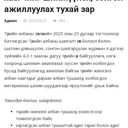
ажиллуулах тухай зар
Админ
2026-04-27
964
Төрийн албаны зөвлөлийн 2023 оны 25 дугаар тогтоолоор
батлагдсан Төрийн албаны шалгалт өгөх болзол болон
шатлан дэвшүүлэх, сонгон шалгаруулах журмын 4 дүгээр
зүйлийн 4.2-т заасны дагуу төрийн өөр байгууллага, нэгж
хооронд шилжин ажиллахыг хүссэн төрийн холбогдох
бусад байгууллагад ажиллаж байгаа төрийн жинхэнэ
албан хаагчдыг дараах албан тушаалд холбогдох
материалаа цахим шуудангаар ирүүлэхийг урьж байна.
Тавигдах болзол, шаардлага:
төрийн жинхэнэ албан тушаалд зохих ёсоор
томилогдсон байх;
зарлагдсан албан тушаалтай адил төрөл болон адил