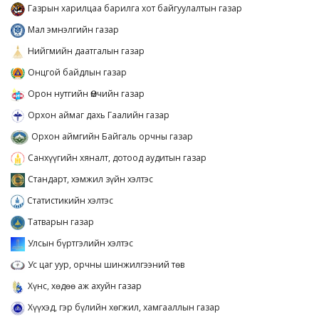
Газрын харилцаа барилга хот байгуулалтын газар
Мал эмнэлгийн газар
Нийгмийн даатгалын газар
Онцгой байдлын газар
Орон нутгийн Өмчийн газар
Орхон аймаг дахь Гаалийн газар
Орхон аймгийн Байгаль орчны газар
Санхүүгийн хяналт, дотоод аудитын газар
Стандарт, хэмжил зүйн хэлтэс
Статистикийн хэлтэс
Татварын газар
Улсын бүртгэлийн хэлтэс
Ус цаг уур, орчны шинжилгээний төв
Хүнс, хөдөө аж ахуйн газар
Хүүхэд, гэр бүлийн хөгжил, хамгааллын газар