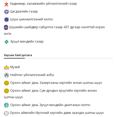
Хөдөлмөр, халамжийн үйлчилгээний газар
Цагдаагийн газар
Шүүх шинжилгээний хэлтэс
Шүүхийн шийдвэр гүйцэтгэх газар-437 дугаар нээлттэй хорих
анги
Эрүүл мэндийн газар
Харъяа байгууллага
Музей
Нийтлэг үйлчилгээний алба
Орхон аймаг дахь Захиргааны хэргийн анхан шатны шүүх
Орхон аймаг дахь Сум дундын эрүүгийн хэргийн анхан
шатны шүүх
Орхон аймаг дахь Эрүүл мэндийн даатгалын хэлтэс
Орхон аймгийн Иргэний хэргийн давж заалдах шатны шүүх