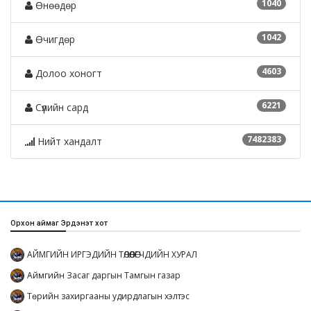
1040
Өнөөдөр
1042
Өчигдөр
4603
Долоо хоногт
6221
Сүүлийн сард
7482383
Нийт хандалт
Орхон аймаг Эрдэнэт хот
АЙМГИЙН ИРГЭДИЙН ТӨЛӨӨЛӨГЧДИЙН ХУРАЛ
Аймгийн Засаг даргын Тамгын газар
Төрийн захиргааны удирдлагын хэлтэс