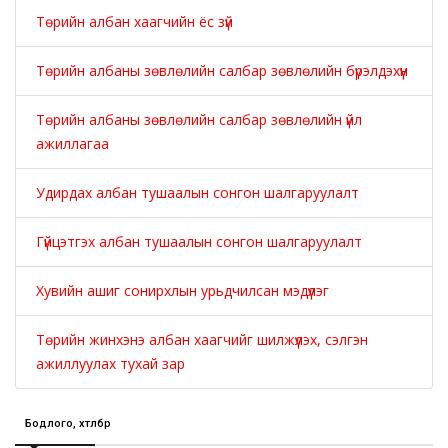
Төрийн албан хаагчийн ёс зүй
Төрийн албаны зөвлөлийн салбар зөвлөлийн бүрэлдэхүүн
Төрийн албаны зөвлөлийн салбар зөвлөлийн үйл
ажиллагаа
Удирдах албан тушаалын сонгон шалгаруулалт
Гүйцэтгэх албан тушаалын сонгон шалгаруулалт
Хувийн ашиг сонирхлын урьдчилсан мэдүүлэг
Төрийн жинхэнэ албан хаагчийг шилжүүлэх, сэлгэн
ажиллуулах тухай зар
Бодлого, хөтөлбөр