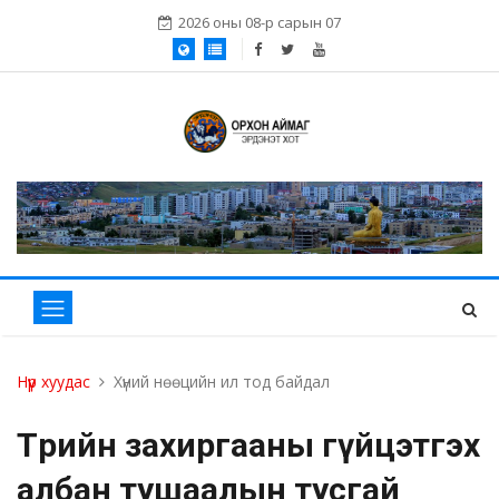
2026 оны 08-р сарын 07
Нүүр хуудас
Хүний нөөцийн ил тод байдал
Төрийн захиргааны гүйцэтгэх
албан тушаалын тусгай