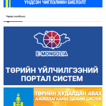
Чухал холбоос