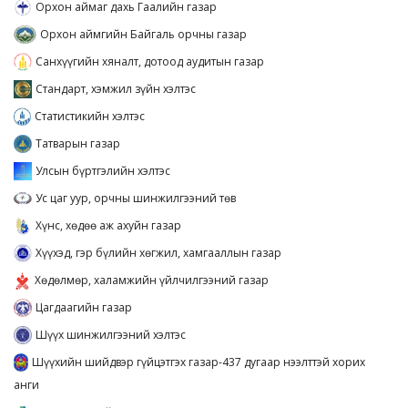
Орхон аймаг дахь Гаалийн газар
Орхон аймгийн Байгаль орчны газар
Санхүүгийн хяналт, дотоод аудитын газар
Стандарт, хэмжил зүйн хэлтэс
Статистикийн хэлтэс
Татварын газар
Улсын бүртгэлийн хэлтэс
Ус цаг уур, орчны шинжилгээний төв
Хүнс, хөдөө аж ахуйн газар
Хүүхэд, гэр бүлийн хөгжил, хамгааллын газар
Хөдөлмөр, халамжийн үйлчилгээний газар
Цагдаагийн газар
Шүүх шинжилгээний хэлтэс
Шүүхийн шийдвэр гүйцэтгэх газар-437 дугаар нээлттэй хорих
анги