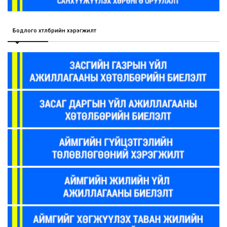
Бодлого хөтөлбөрийн хэрэгжилт