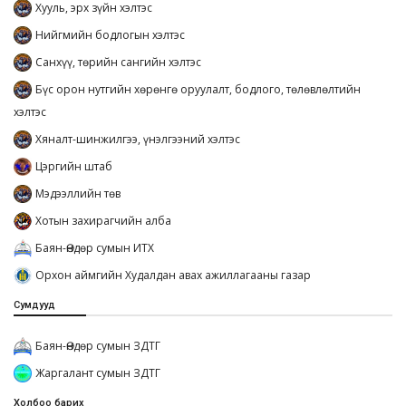
Хууль, эрх зүйн хэлтэс
Нийгмийн бодлогын хэлтэс
Санхүү, төрийн сангийн хэлтэс
Бүс орон нутгийн хөрөнгө оруулалт, бодлого, төлөвлөлтийн
хэлтэс
Хяналт-шинжилгээ, үнэлгээний хэлтэс
Цэргийн штаб
Мэдээллийн төв
Хотын захирагчийн алба
Баян-Өндөр сумын ИТХ
Орхон аймгийн Худалдан авах ажиллагааны газар
Сумдууд
Баян-Өндөр сумын ЗДТГ
Жаргалант сумын ЗДТГ
Холбоо барих