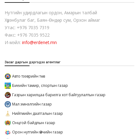
Нутгийн удирдлагын ордон, Амарын талбай
Хүрэнбулаг баг, Баян-Өндөр сум, Орхон аймаг
Утас: +976 7035 7319
Факс: +976 7035 9522
И-мэйл:
info@erdenet.mn
Засаг даргын дэргэдэх агентлаг
Авто тээврийн төв
Биеийн тамир, спортын газар
Газрын харилцаа барилга хот байгуулалтын газар
Мал эмнэлгийн газар
Нийгмийн даатгалын газар
Онцгой байдлын газар
Орон нутгийн Өмчийн газар