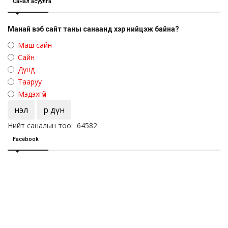
Санал асуулга
Манай вэб сайт таны санаанд хэр нийцэж байна?
Маш сайн
Сайн
Дунд
Тааруу
Мэдэхгүй
Үнэл
Үр дүн
Нийт саналын тоо: 64582
Facebook