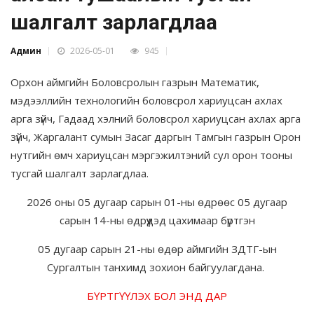
шалгалт зарлагдлаа
Админ
2026-05-01
945
Орхон аймгийн Боловсролын газрын Математик,
мэдээллийн технологийн боловсрол хариуцсан ахлах
арга зүйч, Гадаад хэлний боловсрол хариуцсан ахлах арга
зүйч, Жаргалант сумын Засаг даргын Тамгын газрын Орон
нутгийн өмч хариуцсан мэргэжилтэний сул орон тооны
тусгай шалгалт зарлагдлаа.
2026 оны 05 дугаар сарын 01-ны өдрөөс 05 дугаар
сарын 14-ны өдрүүдэд цахимаар бүртгэн
05 дугаар сарын 21-ны өдөр аймгийн ЗДТГ-ын
Сургалтын танхимд зохион байгуулагдана.
БҮРТГҮҮЛЭХ БОЛ ЭНД ДАР