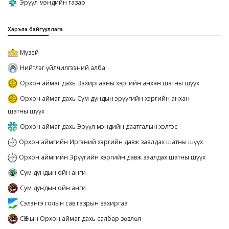
Эрүүл мэндийн газар
Харъяа байгууллага
Музей
Нийтлэг үйлчилгээний алба
Орхон аймаг дахь Захиргааны хэргийн анхан шатны шүүх
Орхон аймаг дахь Сум дундын эрүүгийн хэргийн анхан
шатны шүүх
Орхон аймаг дахь Эрүүл мэндийн даатгалын хэлтэс
Орхон аймгийн Иргэний хэргийн давж заалдах шатны шүүх
Орхон аймгийн Эрүүгийн хэргийн давж заалдах шатны шүүх
Сум дундын ойн анги
Сум дундын ойн анги
Сэлэнгэ голын сав газрын захиргаа
СӨХ-ын Орхон аймаг дахь салбар зөвлөл