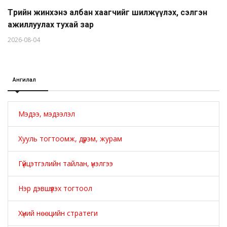
Төрийн жинхэнэ албан хаагчийг шилжүүлэх, сэлгэн
ажиллуулах тухай зар
2026-08-04
Ангилал
Мэдээ, мэдээлэл
Хууль тогтоомж, дүрэм, журам
Гүйцэтгэлийн тайлан, үнэлгээ
Нэр дэвшүүлэх тогтоол
Хүний нөөцийн стратеги