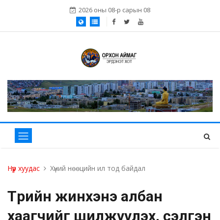
2026 оны 08-р сарын 08
Нүүр хуудас
Хүний нөөцийн ил тод байдал
Төрийн жинхэнэ албан
хаагчийг шилжүүлэх, сэлгэн