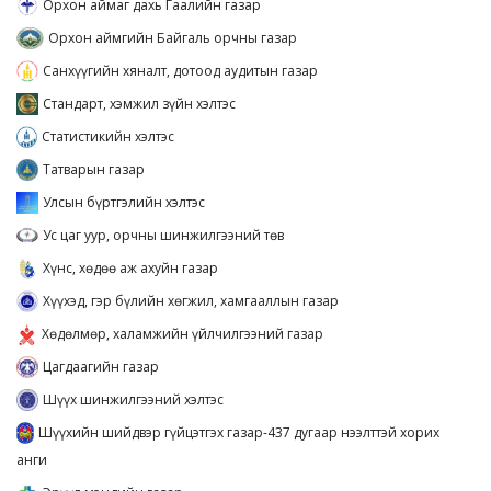
Орхон аймаг дахь Гаалийн газар
Орхон аймгийн Байгаль орчны газар
Санхүүгийн хяналт, дотоод аудитын газар
Стандарт, хэмжил зүйн хэлтэс
Статистикийн хэлтэс
Татварын газар
Улсын бүртгэлийн хэлтэс
Ус цаг уур, орчны шинжилгээний төв
Хүнс, хөдөө аж ахуйн газар
Хүүхэд, гэр бүлийн хөгжил, хамгааллын газар
Хөдөлмөр, халамжийн үйлчилгээний газар
Цагдаагийн газар
Шүүх шинжилгээний хэлтэс
Шүүхийн шийдвэр гүйцэтгэх газар-437 дугаар нээлттэй хорих
анги