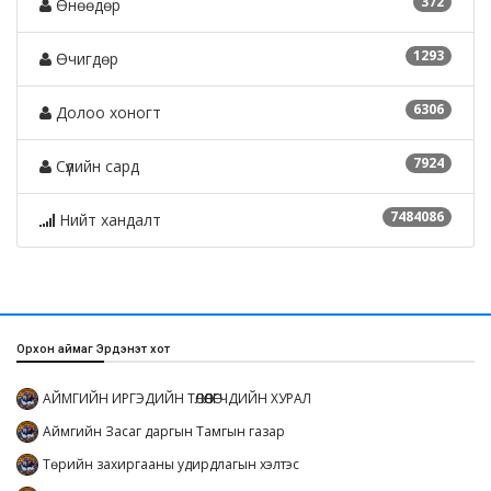
372
Өнөөдөр
1293
Өчигдөр
6306
Долоо хоногт
7924
Сүүлийн сард
7484086
Нийт хандалт
Орхон аймаг Эрдэнэт хот
АЙМГИЙН ИРГЭДИЙН ТӨЛӨӨЛӨГЧДИЙН ХУРАЛ
Аймгийн Засаг даргын Тамгын газар
Төрийн захиргааны удирдлагын хэлтэс