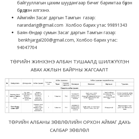
байгууллагын цахим шуудангаар бичиг баримтаа бүрэн
бүрдүүлэн илгээнэ.
Аймгийн Засаг даргын Тамгын газар:
narandarig@gmail.com Холбоо барих утас 99891343
Баян-Өндөр сумын Засаг даргын Тамгын газар:
benkhjargal200@gmail.com, Холбоо барих утас:
94047704
ТӨРИЙН ЖИНХЭНЭ АЛБАН ТУШААЛД ШИЛЖҮҮЛЭН
АВАХ АЖЛЫН БАЙРНЫ ЖАГСААЛТ
ТӨРИЙН АЛБАНЫ ЗӨВЛӨЛИЙН ОРХОН АЙМАГ ДАХЬ
САЛБАР ЗӨВЛӨЛ