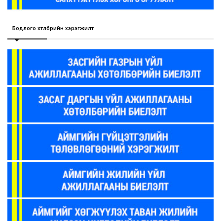
Бодлого хөтөлбөрийн хэрэгжилт