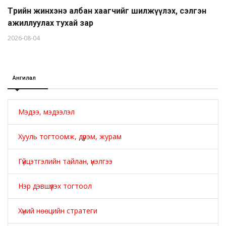
Төрийн жинхэнэ албан хаагчийг шилжүүлэх, сэлгэн
ажиллуулах тухай зар
2026-08-04
Ангилал
Мэдээ, мэдээлэл
Хууль тогтоомж, дүрэм, журам
Гүйцэтгэлийн тайлан, үнэлгээ
Нэр дэвшүүлэх тогтоол
Хүний нөөцийн стратеги