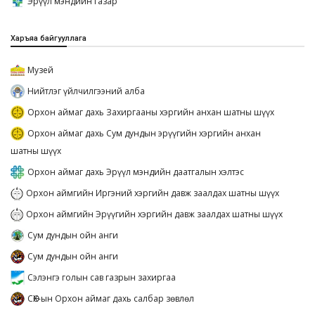
Эрүүл мэндийн газар
Харъяа байгууллага
Музей
Нийтлэг үйлчилгээний алба
Орхон аймаг дахь Захиргааны хэргийн анхан шатны шүүх
Орхон аймаг дахь Сум дундын эрүүгийн хэргийн анхан
шатны шүүх
Орхон аймаг дахь Эрүүл мэндийн даатгалын хэлтэс
Орхон аймгийн Иргэний хэргийн давж заалдах шатны шүүх
Орхон аймгийн Эрүүгийн хэргийн давж заалдах шатны шүүх
Сум дундын ойн анги
Сум дундын ойн анги
Сэлэнгэ голын сав газрын захиргаа
СӨХ-ын Орхон аймаг дахь салбар зөвлөл