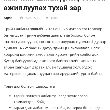
ажиллуулах тухай зар
Админ
2026-05-19
1008
Төрийн албаны зөвлөлийн 2023 оны 25 дугаар тогтоолоор
батлагдсан Төрийн албаны шалгалт өгөх болзол болон
шатлан дэвшүүлэх, сонгон шалгаруулах журмын 4 дүгээр
зүйлийн 4.2-т заасны дагуу төрийн өөр байгууллага, нэгж
хооронд шилжин ажиллахыг хүссэн төрийн холбогдох
бусад байгууллагад ажиллаж байгаа төрийн жинхэнэ
албан хаагчдыг дараах албан тушаалд холбогдох
материалаа цахим шуудангаар ирүүлэхийг урьж байна.
Тавигдах болзол, шаардлага:
төрийн жинхэнэ албан тушаалд зохих ёсоор
томилогдсон байх;
зарлагдсан албан тушаалтай адил төрөл болон адил