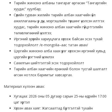
Төрийн жинхэнэ албаны тангараг өргөсөн “Тангаргийн
хуудас” хуулбар;
Сүүлийн гурван жилийн төрийн албан хаагчийн үйл
ажиллагааны үр дүн, мэргэшлийн түвшинг үнэлсэн илтгэх
хуудас, төрийн жинхэнэ албан хаагчийн гүйцэтгэлийн
төлөвлөгөөний үнэлгээ;
Иргэний эрүүгийн хариуцлага хүлээж байсан эсэх тухай
тодорхойлолт /e-mongolia–аас татан авах/
Цэргийн жинхэнэ алба хаах үүрэг хүлээсэн иргэний хувьд
цэргийн үүрэгтний үнэмлэх
Сахилгын шийтгэлтэй эсэх тодорхойлолт
Төрийн албан хаагчийн ерөнхий болон тусгай шалгалт
өгсөн нотлох баримтыг хавсаргах.
Материал хүлээн авах:
Хугацаа: 2026 оны 05 дугаар сарын 25-ны өдрийн 17.00
цаг хүртэл
Хүлээн авах хаяг: Жагсаалтад бүртгэлтэй тухайн