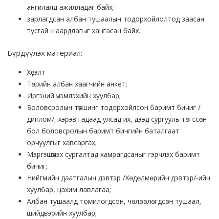
ангилалд ажилладаг байх;
зарлагдсан албан тушаалын тодорхойлолтод заасан
тусгай шаардлагыг хангасан байх.
Бүрдүүлэх материал:
Хүсэлт
Төрийн албан хаагчийн анкет;
Иргэний үнэмлэхийн хуулбар;
Боловсролын түвшинг тодорхойлсон баримт бичиг /
диплом/, хэрэв гадаад улсад их, дээд сургууль төгссөн
бол боловсролын баримт бичгийн баталгаат
орчуулгыг хавсаргах;
Мэргэшүүлэх сургалтад хамрагдсаныг гэрчлэх баримт
бичиг;
Нийгмийн даатгалын дэвтэр /Хөдөлмөрийн дэвтэр/-ийн
хуулбар, цахим лавлагаа;
Албан тушаалд томилогдсон, чөлөөлөгдсөн тушаал,
шийдвэрийн хуулбар;