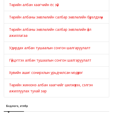
Төрийн албан хаагчийн ёс зүй
Төрийн албаны зөвлөлийн салбар зөвлөлийн бүрэлдэхүүн
Төрийн албаны зөвлөлийн салбар зөвлөлийн үйл
ажиллагаа
Удирдах албан тушаалын сонгон шалгаруулалт
Гүйцэтгэх албан тушаалын сонгон шалгаруулалт
Хувийн ашиг сонирхлын урьдчилсан мэдүүлэг
Төрийн жинхэнэ албан хаагчийг шилжүүлэх, сэлгэн
ажиллуулах тухай зар
Бодлого, хөтөлбөр