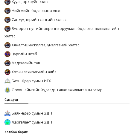
Хууль, эрх зүйн хэлтэс
Нийгмийн бодлогын хэлтэс
Санхүү, төрийн сангийн хэлтэс
Бүс орон нутгийн хөрөнгө оруулалт, бодлого, төлөвлөлтийн
хэлтэс
Хяналт-шинжилгээ, үнэлгээний хэлтэс
Цэргийн штаб
Мэдээллийн төв
Хотын захирагчийн алба
Баян-Өндөр сумын ИТХ
Орхон аймгийн Худалдан авах ажиллагааны газар
Сумдууд
Баян-Өндөр сумын ЗДТГ
Жаргалант сумын ЗДТГ
Холбоо барих