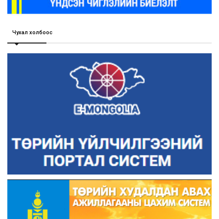
Чухал холбоос