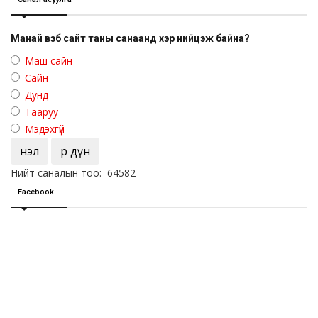
Манай вэб сайт таны санаанд хэр нийцэж байна?
Маш сайн
Сайн
Дунд
Тааруу
Мэдэхгүй
Үнэл
Үр дүн
Нийт саналын тоо: 64582
Facebook