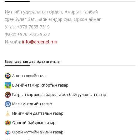
Нутгийн удирдлагын ордон, Амарын талбай
Хүрэнбулаг баг, Баян-Өндөр сум, Орхон аймаг
Утас: +976 7035 7319
Факс: +976 7035 9522
И-мэйл:
info@erdenet.mn
Засаг даргын дэргэдэх агентлаг
Авто тээврийн төв
Биеийн тамир, спортын газар
Газрын харилцаа барилга хот байгуулалтын газар
Мал эмнэлгийн газар
Нийгмийн даатгалын газар
Онцгой байдлын газар
Орон нутгийн Өмчийн газар